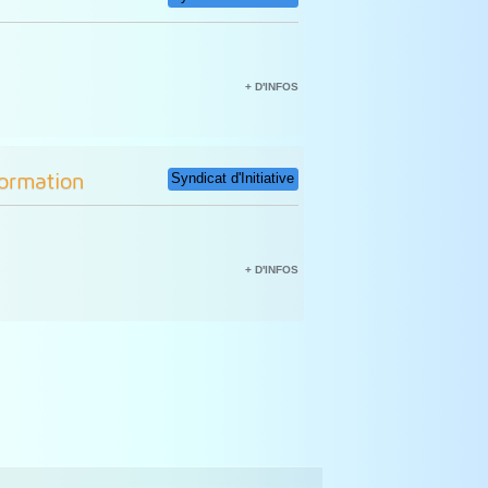
+ D'INFOS
formation
Syndicat d'Initiative
+ D'INFOS