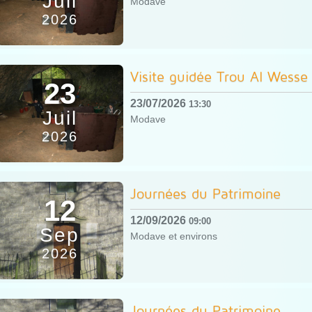
Juil
Modave
2026
Visite guidée Trou Al Wesse
23
23/07/2026
13:30
Juil
Modave
2026
Journées du Patrimoine
12
12/09/2026
09:00
Sep
Modave et environs
2026
Journées du Patrimoine