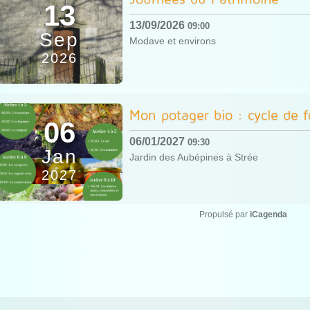
13
13/09/2026
09:00
Sep
Modave et environs
2026
Mon potager bio : cycle de 
06
06/01/2027
09:30
Jan
Jardin des Aubépines à Strée
2027
Propulsé par
iCagenda