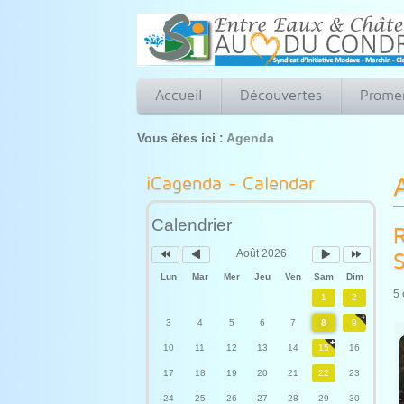
Accueil
Découvertes
Prome
Vous êtes ici :
Agenda
Année
Mois
Mois
Année
précédente
précédent
suivant
suivante
iCagenda - Calendar
Calendrier
R
Août 2026
S
Lun
Mar
Mer
Jeu
Ven
Sam
Dim
5 
1
2
3
4
5
6
7
8
9
10
11
12
13
14
15
16
17
18
19
20
21
22
23
24
25
26
27
28
29
30