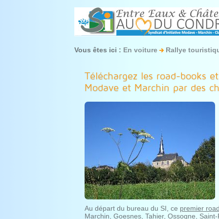
Vous êtes ici :
En voiture
Rallye touristiq
Téléchargez les road-books e
Modave et Marchin par des ch
Au départ du bureau du SI, ce
premier roa
Marchin, Goesnes, Tahier, Ossogne, Saint-Fo