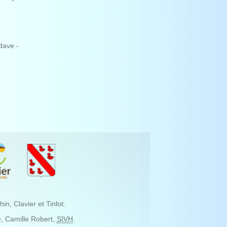
dave -
, Clavier et Tinlot.
, Camille Robert,
SIVH
.