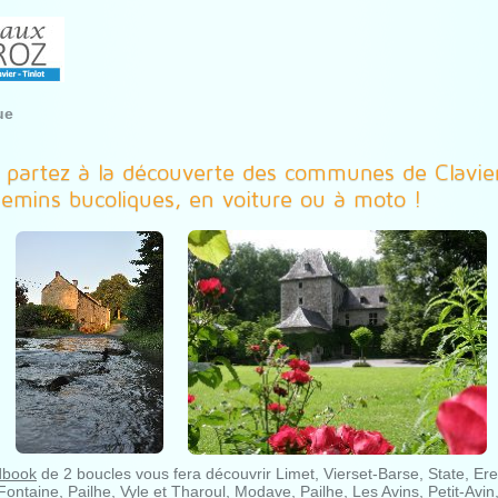
ue
t partez à la découverte des communes de Clavier
emins bucoliques, en voiture ou à moto !
dbook
de 2 boucles vous fera découvrir Limet, Vierset-Barse, State, Ere
ntaine, Pailhe, Vyle et Tharoul, Modave, Pailhe, Les Avins, Petit-Avin