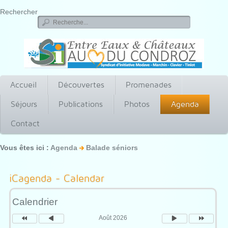
Rechercher
Accueil
Découvertes
Promenades
Séjours
Publications
Photos
Agenda
Contact
Vous êtes ici :
Agenda
Balade séniors
Année
Mois
Mois
Année
précédente
précédent
suivant
suivante
iCagenda - Calendar
Calendrier
Août 2026