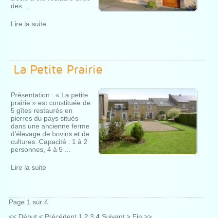
des ...
Lire la suite
La Petite Prairie
Présentation : « La petite
prairie » est constituée de
5 gîtes restaurés en
pierres du pays situés
dans une ancienne ferme
d’élevage de bovins et de
cultures. Capacité : 1 à 2
personnes, 4 à 5 ...
Lire la suite
Page 1 sur 4
<<
Début
<
Précédent
1
2
3
4
Suivant
>
Fin
>>