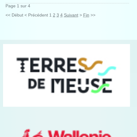
Page 1 sur 4
<<
Début
<
Précédent
1
2
3
4
Suivant
>
Fin
>>