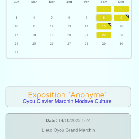
Lun
Mar
Mer
Jeu
Ven
Sam
Dim
1
2
3
4
5
6
7
8
9
10
11
12
13
14
15
16
17
18
19
20
21
22
23
24
25
26
27
28
29
30
31
Exposition 'Anonyme'
Oyou Clavier Marchin Modave Culture
Date:
14/10/2023
14:00
Lieu:
Oyou Grand Marchin