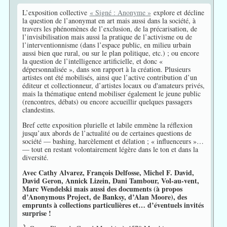
L’exposition collective
« Signé : Anonyme »
explore et décline
la question de l’anonymat en art mais aussi dans la société, à
travers les phénomènes de l’exclusion, de la précarisation, de
l’invisibilisation mais aussi la pratique de l’activisme ou de
l’interventionnisme (dans l’espace public, en milieu urbain
aussi bien que rural, ou sur le plan politique, etc.) ; ou encore
la question de l’intelligence artificielle, et donc «
dépersonnalisée », dans son rapport à la création. Plusieurs
artistes ont été mobilisés, ainsi que l’active contribution d’un
éditeur et collectionneur, d’artistes locaux ou d'amateurs privés,
mais la thématique entend mobiliser également le jeune public
(rencontres, débats) ou encore accueillir quelques passagers
clandestins.
Bref cette exposition plurielle et labile emmène la réflexion
jusqu’aux abords de l’actualité ou de certaines questions de
société — bashing, harcèlement et délation ; « influenceurs »…
— tout en restant volontairement légère dans le ton et dans la
diversité.
Avec Cathy Alvarez, François Delfosse, Michel F. David,
David Geron, Annick Lizein, Dani Tambour, Vol-au-vent,
Marc Wendelski mais aussi des documents (à propos
d’Anonymous Project, de Banksy, d’Alan Moore), des
emprunts à collections particulières et… d’éventuels invités
surprise !