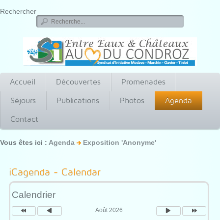
Rechercher
Accueil
Découvertes
Promenades
Séjours
Publications
Photos
Agenda
Contact
Vous êtes ici :
Agenda
Exposition 'Anonyme'
Année
Mois
Mois
Année
précédente
précédent
suivant
suivante
iCagenda - Calendar
Calendrier
Août 2026