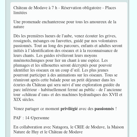
Château de Modave à 7 h - Réservation obligatoire - Places
limitées
Une promenade enchanteresse pour tous les amoureux de la
nature
Dès les premières lueurs de l'aube, venez écouter les grives,
rossignols, mésanges ou fauvettes, guidé par nos volontaires
passionnés. Tout au long des parcours, enfants et adultes seront
initiés à l’identification des oiseaux et à la reconnaissance de
leurs chants. Les guides révèleront leurs moyens
mnémotechniques pour lier un chant à une espèce. Les
plumages et les silhouettes seront décryptés pour pouvoir
identifier les oiseaux en un coup d’œil. Les plus jeunes
pourront participer à des animations sur les oiseaux. Tous se
réuniront après cette balade pour un petit déjeuner dans les
écuries du Château qui sera suivi d’une exploration guidée du
parc inférieur - habituellement fermé au public - de l’ancienne
tour «château d’eau» et des machines hydrauliques des XVII et
XIX siècles.
privilégié
passionnés
Venez partager ce moment
avec des
!
PAF : 14 €/personne
En collaboration avec Natagora, le CRIE de Modave, la Maison
Nature de Huy et le Château de Modave