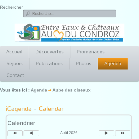
Rechercher
Accueil
Découvertes
Promenades
Séjours
Publications
Photos
Agenda
Contact
Vous êtes ici :
Agenda
Aube des oiseaux
Année
Mois
Mois
Année
précédente
précédent
suivant
suivante
iCagenda - Calendar
Calendrier
Août 2026