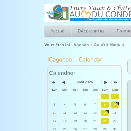
Accueil
Découvertes
Prome
Vous êtes ici :
Agenda
Au p'tit Maquis
Année
Mois
Mois
Année
précédente
précédent
suivant
suivante
iCagenda - Calendar
Calendrier
Août 2026
Lun
Mar
Mer
Jeu
Ven
Sam
Dim
1
2
3
4
5
6
7
8
9
10
11
12
13
14
15
16
17
18
19
20
21
22
23
24
25
26
27
28
29
30