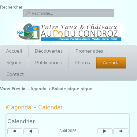
Rechercher
Accueil
Découvertes
Promenades
Séjours
Publications
Photos
Agenda
Contact
Vous êtes ici :
Agenda
Balade pique nique
Année
Mois
Mois
Année
précédente
précédent
suivant
suivante
iCagenda - Calendar
Calendrier
Août 2026