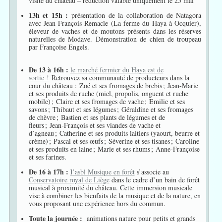
visite du château – réduction valable uniquement le 25 mai
13h et 15h :
présentation de la collaboration de Natagora
avec Jean François Remacle (La ferme du Haya à Ocquier),
éleveur de vaches et de moutons présents dans les réserves
naturelles de Modave. Démonstration de chien de troupeau
par Françoise Engels.
De 13 à 16h :
le marché fermier du Haya est de
sortie !
Retrouvez sa communauté de producteurs dans la
cour du château : Zoé et ses fromages de brebis ; Jean-Marie
et ses produits de ruche (miel, propolis, onguent et ruche
mobile) ; Claire et ses fromages de vache ; Emilie et ses
savons ; Thibaut et ses légumes ; Géraldine et ses fromages
de chèvre ; Bastien et ses plants de légumes et de
fleurs ; Jean-François et ses viandes de vache et
d’agneau ; Catherine et ses produits laitiers (yaourt, beurre et
crème) ; Pascal et ses œufs ; Séverine et ses tisanes ; Caroline
et ses produits en laine ; Marie et ses rhums ; Anne-Françoise
et ses farines.
De 16 à 17h :
l
’asbl Musique en forêt
s’associe au
Conservatoire royal de Liège
dans le cadre d’un bain de forêt
musical à proximité du château. Cette immersion musicale
vise à combiner les bienfaits de la musique et de la nature, en
vous proposant une expérience hors du commun.
Toute la journée :
animations nature pour petits et grands