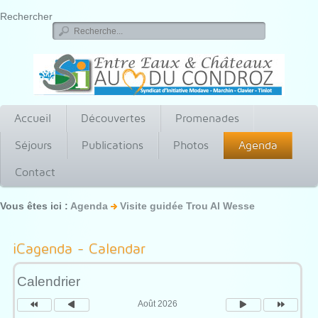
Rechercher
Accueil
Découvertes
Promenades
Séjours
Publications
Photos
Agenda
Contact
Vous êtes ici :
Agenda
Visite guidée Trou Al Wesse
Année
Mois
Mois
Année
précédente
précédent
suivant
suivante
iCagenda - Calendar
Calendrier
Août 2026