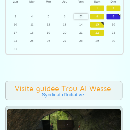
Lun
Mar
Mer
Jeu
Ven
Sam
Dim
1
2
3
4
5
6
7
8
9
10
11
12
13
14
15
16
17
18
19
20
21
22
23
24
25
26
27
28
29
30
31
Visite guidée Trou Al Wesse
Syndicat d'Initiative