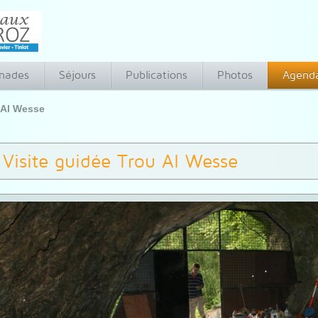
nades
Séjours
Publications
Photos
Agend
 Al Wesse
Visite guidée Trou Al Wesse