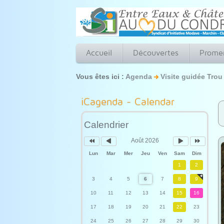
Accueil
Découvertes
Prome
Vous êtes ici :
Agenda
Visite guidée Trou
Année
Mois
Mois
Année
précédente
précédent
suivant
suivante
iCagenda - Calendar
Calendrier
Août 2026
Lun
Mar
Mer
Jeu
Ven
Sam
Dim
1
2
3
4
5
6
7
8
9
10
11
12
13
14
15
16
17
18
19
20
21
22
23
24
25
26
27
28
29
30