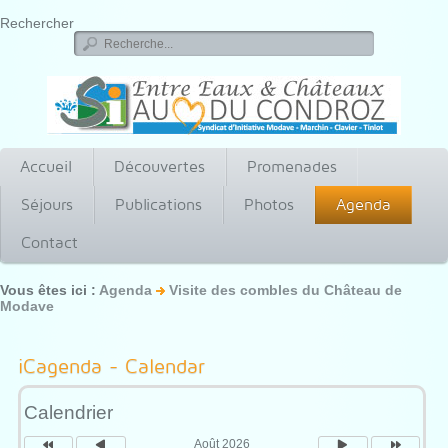
Rechercher
Accueil
Découvertes
Promenades
Séjours
Publications
Photos
Agenda
Contact
Vous êtes ici :
Agenda
Visite des combles du Château de
Modave
Année
Mois
Mois
Année
précédente
précédent
suivant
suivante
iCagenda - Calendar
Calendrier
Août 2026