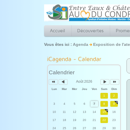
Accueil
Découvertes
Prome
Vous êtes ici :
Agenda
Exposition de l'ate
Année
Mois
Mois
Année
précédente
précédent
suivant
suivante
iCagenda - Calendar
Calendrier
Août 2026
Lun
Mar
Mer
Jeu
Ven
Sam
Dim
1
2
3
4
5
6
7
8
9
10
11
12
13
14
15
16
17
18
19
20
21
22
23
24
25
26
27
28
29
30