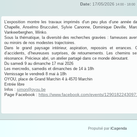
Date:
17/05/2026
14:00
-
18:00
L’exposition montre les travaux imprimés d’un peu plus d’une année 
Chapelle, Anselmo Brucculeri, Sylvie Canonne, Dominique Deville, Marc
Vankeerberghen, Winko.
Sous la thématique, la diversité des recherches gravées : fameuses avent
ou miroirs de nos modestes trajectoires.
Dans le grand paysage intérieur, aspiration, reposoirs et errances. 
d’accidents, d’heureuses surprises, de retournements. Les chemins se
résonance. Précieux abri, un atelier partagé dans ce monde déroutant.
Du samedi 9 au dimanche 17 mai 2026
Les mercredis, samedis et dimanches de 14 à 18h
Vernissage le vendredi 8 mai à 18h
OYOU, place de Grand Marchin 4 à 4570 Marchin
Entrée libre
Infos :
simon@oyou.be
Page Facebook :
https://www.facebook.com/events/1290182243097
Propulsé par
iCagenda