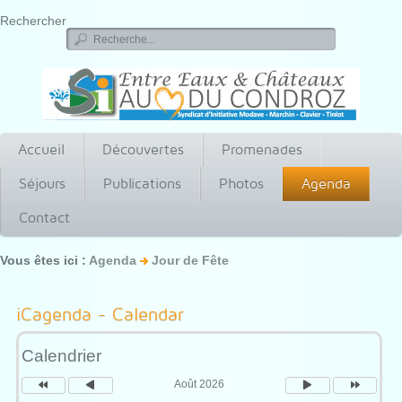
Rechercher
Accueil
Découvertes
Promenades
Séjours
Publications
Photos
Agenda
Contact
Vous êtes ici :
Agenda
Jour de Fête
Année
Mois
Mois
Année
précédente
précédent
suivant
suivante
iCagenda - Calendar
Calendrier
Août 2026