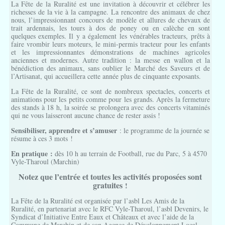
La Fête de la Ruralité est une invitation à découvrir et célébrer les
richesses de la vie à la campagne. La rencontre des animaux de chez
nous, l’impressionnant concours de modèle et allures de chevaux de
trait ardennais, les tours à dos de poney ou en calèche en sont
quelques exemples. Il y a également les vénérables tracteurs, prêts à
faire vrombir leurs moteurs, le mini-permis tracteur pour les enfants
et les impressionnantes démonstrations de machines agricoles
anciennes et modernes. Autre tradition : la messe en wallon et la
bénédiction des animaux, sans oublier le Marché des Saveurs et de
l’Artisanat, qui accueillera cette année plus de cinquante exposants.
La Fête de la Ruralité, ce sont de nombreux spectacles, concerts et
animations pour les petits comme pour les grands. Après la fermeture
des stands à 18 h, la soirée se prolongera avec des concerts vitaminés
qui ne vous laisseront aucune chance de rester assis !
Sensibiliser, apprendre et s’amuser
: le programme de la journée se
résume à ces 3 mots !
En pratique :
dès 10 h au terrain de Football, rue du Parc, 5 à 4570
Vyle-Tharoul (Marchin)
Notez que l’entrée et toutes les activités proposées sont
gratuites
!
La Fête de la Ruralité est organisée par l’asbl Les Amis de la
Ruralité, en partenariat avec le RFC Vyle-Tharoul, l’asbl Devenirs, le
Syndicat d’Initiative Entre Eaux et Châteaux et avec l’aide de la
Commune de Marchin et de son Agence de Développement Local.