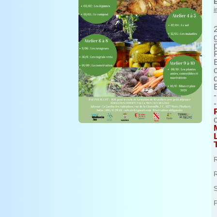
i
R
R
S
P