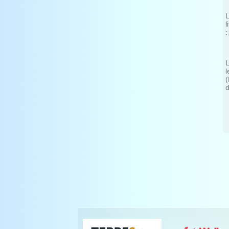
L
l
L
l
(