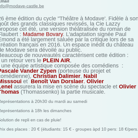
Email
nfo@modave-castle.be
26 ème édition du cycle "Théâtre à Modave'. Fidèle à so
goût des grands classiques revissés, la Cie Lazzy
propose cet été, une version théâtralisée du roman de
Flaubert :
Madame Bovary
. L'adaptation signée Paul
Emond a été largement saluée par la critique lors de sa
création français en 2016. Un espace inédit du château
de Modave sera dévoilé au public.
Beaucoup de nouveautés caractérisent cette édition :
- un retour vers le
PLEIN AIR
,
- une équipe artistique composée des comédiens :
Pascale Vander Zypen
(porteuse du projet et
comédienne),
Christian Dalimier
,
Nabil
Misssoui
et
Benoît Van Dorslaer
.
Olivier
Lenel
assurera la mise en scène du spectacle et
Olivier
Thomas
(Thomassenko) la partie musicale.
eprésentations à 20h30 du mardi au samedi
eprésentations à 18h les dimanches
olution de repli en cas de pluie!
rix des places : 20 € (étudiants: 15 € - groupes àpd 10 pers: 18 €/pers.