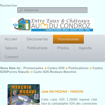
Rechercher
Accueil
Découvertes
Promenades
Séjours
Publications
Photos
Agenda
Contact
Vous êtes ici :
Promenades
Cartes IGN
Publications
Cartes
IGN/Points Nœuds
Carte IGN Modave-Marchin
Carte IGN MODAVE - MARCHIN
Cette carte IGN 1:25000 reprend côté
face la cartographie IGN des communes