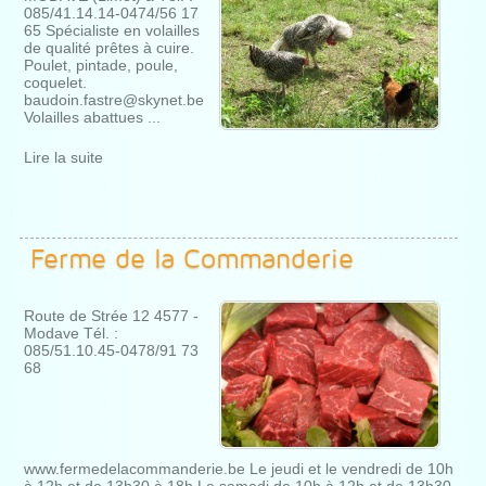
085/41.14.14-0474/56 17
65 Spécialiste en volailles
de qualité prêtes à cuire.
Poulet, pintade, poule,
coquelet.
baudoin.fastre@skynet.be
Volailles abattues ...
Lire la suite
Ferme de la Commanderie
Route de Strée 12 4577 -
Modave Tél. :
085/51.10.45-0478/91 73
68
www.fermedelacommanderie.be Le jeudi et le vendredi de 10h
à 12h et de 13h30 à 18h Le samedi de 10h à 12h et de 13h30