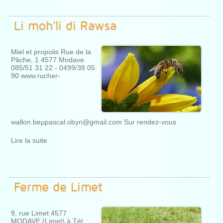
Li moh'li di Rawsa
Miel et propolis Rue de la
Pâche, 1 4577 Modave
085/51 31 22 - 0499/38 05
90 www.rucher-
wallon.beµpascal.obyn@gmail.com Sur rendez-vous
Lire la suite
Ferme de Limet
9, rue Limet 4577
MODAVE (Limet) à Tél. :