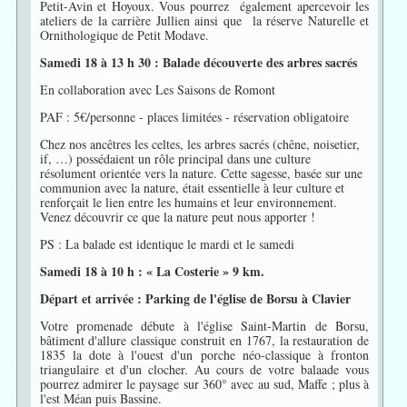
Petit-Avin et Hoyoux. Vous pourrez également apercevoir les
ateliers de la carrière Jullien ainsi que la réserve Naturelle et
Ornithologique de Petit Modave.
Samedi 18 à 13 h 30 : Balade découverte des arbres sacrés
En collaboration avec Les Saisons de Romont
PAF : 5€/personne - places limitées - réservation obligatoire
Chez nos ancêtres les celtes, les arbres sacrés (chêne, noisetier,
if, …) possédaient un rôle principal dans une culture
résolument orientée vers la nature. Cette sagesse, basée sur une
communion avec la nature, était essentielle à leur culture et
renforçait le lien entre les humains et leur environnement.
Venez découvrir ce que la nature peut nous apporter !
PS : La balade est identique le mardi et le samedi
Samedi 18 à 10 h : « La Costerie » 9 km.
Départ et arrivée : Parking de l'église de Borsu à Clavier
Votre promenade débute à l'église Saint-Martin de Borsu,
bâtiment d'allure classique construit en 1767, la restauration de
1835 la dote à l'ouest d'un porche néo-classique à fronton
triangulaire et d'un clocher. Au cours de votre balaade vous
pourrez admirer le paysage sur 360° avec au sud, Maffe ; plus à
l'est Méan puis Bassine.