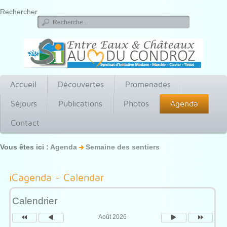
Rechercher
Accueil
Découvertes
Promenades
Séjours
Publications
Photos
Agenda
Contact
Vous êtes ici :
Agenda
Semaine des sentiers
Année
Mois
Mois
Année
précédente
précédent
suivant
suivante
iCagenda - Calendar
Calendrier
Août 2026