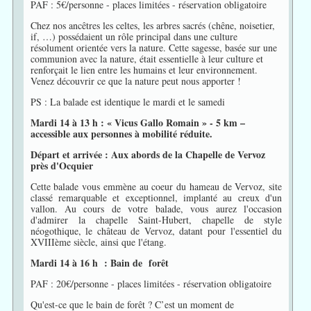
PAF : 5€/personne - places limitées - réservation obligatoire
Chez nos ancêtres les celtes, les arbres sacrés (chêne, noisetier,
if, …) possédaient un rôle principal dans une culture
résolument orientée vers la nature. Cette sagesse, basée sur une
communion avec la nature, était essentielle à leur culture et
renforçait le lien entre les humains et leur environnement.
Venez découvrir ce que la nature peut nous apporter !
PS : La balade est identique le mardi et le samedi
Mardi 14 à 13 h : « Vicus Gallo Romain » - 5 km –
accessible aux personnes à mobilité réduite.
Départ et arrivée : Aux abords de la Chapelle de Vervoz
près d'Ocquier
Cette balade vous emmène au coeur du hameau de Vervoz, site
classé remarquable et exceptionnel, implanté au creux d'un
vallon. Au cours de votre balade, vous aurez l'occasion
d'admirer la chapelle Saint-Hubert, chapelle de style
néogothique, le château de Vervoz, datant pour l'essentiel du
XVIIIème siècle, ainsi que l'étang.
Mardi 14 à 16 h : Bain de forêt
PAF : 20€/personne - places limitées - réservation obligatoire
Qu'est-ce que le bain de forêt ? C’est un moment de