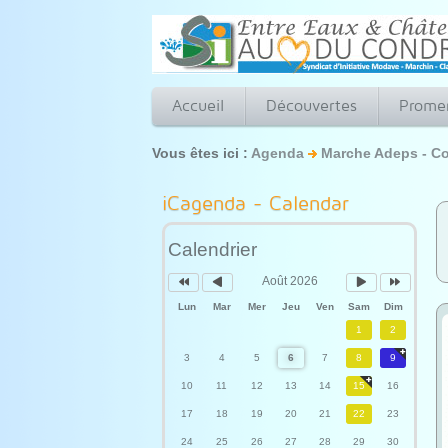
Accueil
Découvertes
Prome
Vous êtes ici :
Agenda
Marche Adeps - Co
Année
Mois
Mois
Année
précédente
précédent
suivant
suivante
iCagenda - Calendar
Calendrier
Août 2026
Lun
Mar
Mer
Jeu
Ven
Sam
Dim
1
2
3
4
5
6
7
8
9
10
11
12
13
14
15
16
17
18
19
20
21
22
23
24
25
26
27
28
29
30