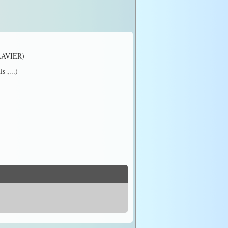
AVIER)
s ,...)