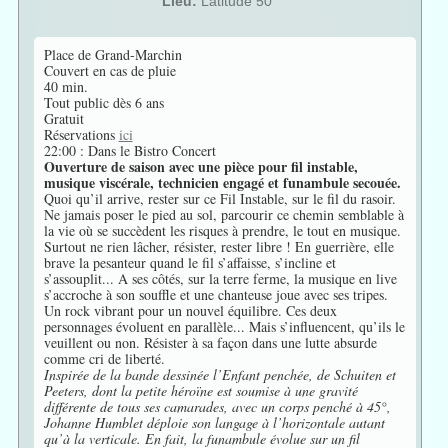
Lieu:
Latitude 50°
Place de Grand-Marchin
Couvert en cas de pluie
40 min.
Tout public dès 6 ans
Gratuit
Réservations
ici
22:00 : Dans le Bistro Concert
Ouverture de saison avec une pièce pour fil instable,
musique viscérale, technicien engagé et funambule secouée.
Quoi qu’il arrive, rester sur ce Fil Instable, sur le fil du rasoir.
Ne jamais poser le pied au sol, parcourir ce chemin semblable à
la vie où se succèdent les risques à prendre, le tout en musique.
Surtout ne rien lâcher, résister, rester libre ! En guerrière, elle
brave la pesanteur quand le fil s’affaisse, s’incline et
s’assouplit... A ses côtés, sur la terre ferme, la musique en live
s’accroche à son souffle et une chanteuse joue avec ses tripes.
Un rock vibrant pour un nouvel équilibre. Ces deux
personnages évoluent en parallèle... Mais s’influencent, qu’ils le
veuillent ou non. Résister à sa façon dans une lutte absurde
comme cri de liberté.
Inspirée de la bande dessinée l’Enfant penchée, de Schuiten et
Peeters, dont la petite héroïne est soumise à une gravité
différente de tous ses camarades, avec un corps penché à 45°,
Johanne Humblet déploie son langage à l’horizontale autant
qu’à la verticale. En fait, la funambule évolue sur un fil