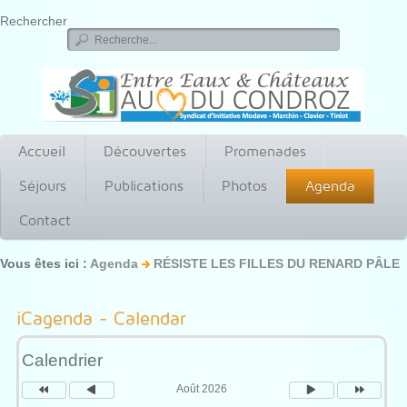
Rechercher
Accueil
Découvertes
Promenades
Séjours
Publications
Photos
Agenda
Contact
Vous êtes ici :
Agenda
RÉSISTE LES FILLES DU RENARD PÂLE
Année
Mois
Mois
Année
précédente
précédent
suivant
suivante
iCagenda - Calendar
Calendrier
Août 2026