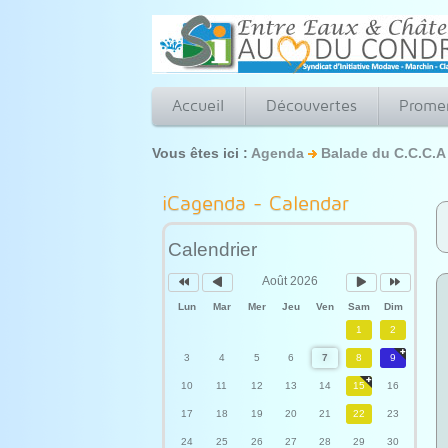
Accueil
Découvertes
Prome
Vous êtes ici :
Agenda
Balade du C.C.C.
Année
Mois
Mois
Année
précédente
précédent
suivant
suivante
iCagenda - Calendar
Calendrier
Août 2026
Lun
Mar
Mer
Jeu
Ven
Sam
Dim
1
2
3
4
5
6
7
8
9
10
11
12
13
14
15
16
17
18
19
20
21
22
23
24
25
26
27
28
29
30