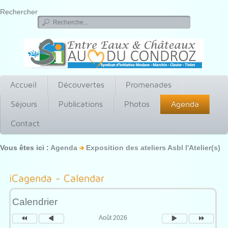
Rechercher
Accueil
Découvertes
Promenades
Séjours
Publications
Photos
Agenda
Contact
Vous êtes ici :
Agenda
Exposition des ateliers Asbl l'Atelier(s)
Année
Mois
Mois
Année
précédente
précédent
suivant
suivante
iCagenda - Calendar
Calendrier
Août 2026