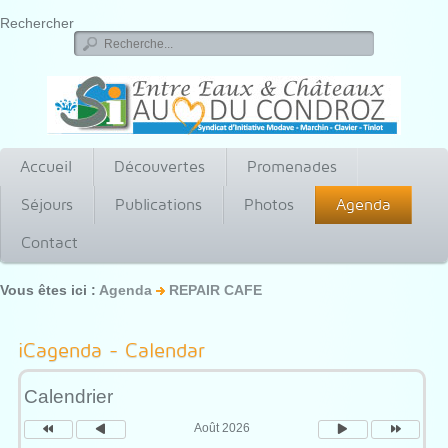
Rechercher
Accueil
Découvertes
Promenades
Séjours
Publications
Photos
Agenda
Contact
Vous êtes ici :
Agenda
REPAIR CAFE
Année
Mois
Mois
Année
précédente
précédent
suivant
suivante
iCagenda - Calendar
Calendrier
Août 2026